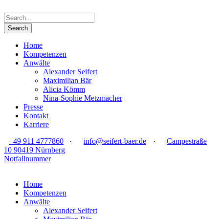
Home
Kompetenzen
Anwälte
Alexander Seifert
Maximilian Bär
Alicia Kömm
Nina-Sophie Metzmacher
Presse
Kontakt
Karriere
+49 911 4777860
·
info@seifert-baer.de
·
Campestraße
10 90419 Nürnberg
Notfallnummer
Home
Kompetenzen
Anwälte
Alexander Seifert